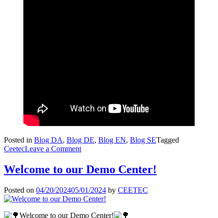
Posted in
Blog DA
,
Blog DE
,
Blog EN
,
Blog SE
Tagged
on
Ceetec
Leave a Comment
MEGA
overflade-
Welcome to our Demo Center!
teknik
Posted on
04/20/2024
05/01/2024
by
CEETEC
Welcome to our Demo Center!