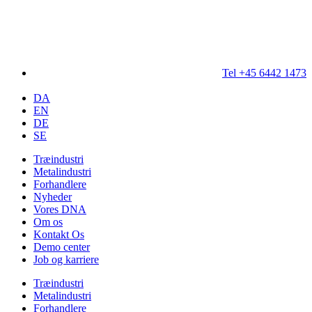
Tel +45 6442 1473
DA
EN
DE
SE
Træindustri
Metalindustri
Forhandlere
Nyheder
Vores DNA
Om os
Kontakt Os
Demo center
Job og karriere
Træindustri
Metalindustri
Forhandlere