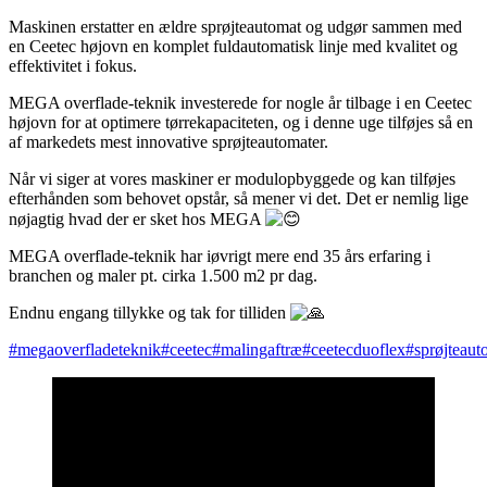
Maskinen erstatter en ældre sprøjteautomat og udgør sammen med
en Ceetec højovn en komplet fuldautomatisk linje med kvalitet og
effektivitet i fokus.
MEGA
overflade-teknik investerede for nogle år tilbage i en Ceetec
højovn for at optimere tørrekapaciteten, og i denne uge tilføjes så en
af markedets mest innovative sprøjteautomater.
Når vi siger at vores maskiner er modulopbyggede og kan tilføjes
efterhånden som behovet opstår, så mener vi det. Det er nemlig lige
nøjagtig hvad der er sket hos MEGA
MEGA overflade-teknik har iøvrigt mere end 35 års erfaring i
branchen og maler pt. cirka 1.500 m2 pr dag.
Endnu engang tillykke og tak for tilliden
#megaoverfladeteknik
#ceetec
#malingaftræ
#ceetecduoflex
#sprøjteaut