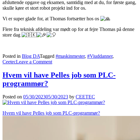
afsluttende opgave og eksamen, samtidig med at du, for første gang,
skulle køre et stort robot projekt ind for os.
Vi er super glade for, at Thomas fortsætter hos os
Flere fra teknisk afdeling var mødt op for at fejre Thomas på denne
store dag
Posted in
Blog DA
Tagged
#maskinmester
,
#Viuddanner
,
on
Ceetec
Leave a Comment
Wuhuuu
igenn
Hvem vil have Pelles job som PLC-
programmør?
Posted on
05/30/2023
05/30/2023
by
CEETEC
Hvem vil have Pelles job som PLC-programmør?