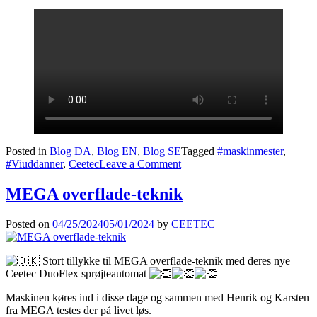
Posted in
Blog DA
,
Blog EN
,
Blog SE
Tagged
#maskinmester
,
on
#Viuddanner
,
Ceetec
Leave a Comment
Norway-
Treprosjekt
MEGA overflade-teknik
Posted on
04/25/2024
05/01/2024
by
CEETEC
Stort tillykke til MEGA overflade-teknik med deres nye
Ceetec DuoFlex sprøjteautomat
Maskinen køres ind i disse dage og sammen med Henrik og Karsten
fra MEGA testes der på livet løs.