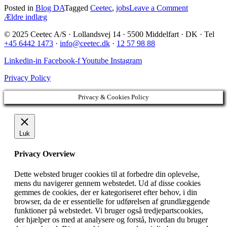
on
Posted in
Blog DA
Tagged
Ceetec
,
jobs
Leave a Comment
Navigation
Hvem
Ældre indlæg
vil
til
© 2025 Ceetec A/S · Lollandsvej 14 · 5500 Middelfart · DK · Tel
have
+45 6442 1473
·
info@ceetec.dk
·
12 57 98 88
indlæg
Pelles
job
Linkedin-in
Facebook-f
Youtube
Instagram
som
PLC-
Privacy Policy
programmør
Privacy & Cookies Policy
Luk
Privacy Overview
Dette websted bruger cookies til at forbedre din oplevelse,
mens du navigerer gennem webstedet. Ud af disse cookies
gemmes de cookies, der er kategoriseret efter behov, i din
browser, da de er essentielle for udførelsen af ​​grundlæggende
funktioner på webstedet. Vi bruger også tredjepartscookies,
der hjælper os med at analysere og forstå, hvordan du bruger