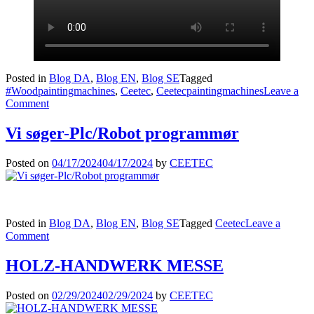
Posted in
Blog DA
,
Blog EN
,
Blog SE
Tagged
#Woodpaintingmachines
,
Ceetec
,
Ceetecpaintingmachines
Leave a
on
Comment
Welcome
to
Vi søger-Plc/Robot programmør
our
Demo
Posted on
04/17/2024
04/17/2024
by
CEETEC
Center!
Posted in
Blog DA
,
Blog EN
,
Blog SE
Tagged
Ceetec
Leave a
on
Comment
Vi
søger-
HOLZ-HANDWERK MESSE
Plc/Robot
programmør
Posted on
02/29/2024
02/29/2024
by
CEETEC