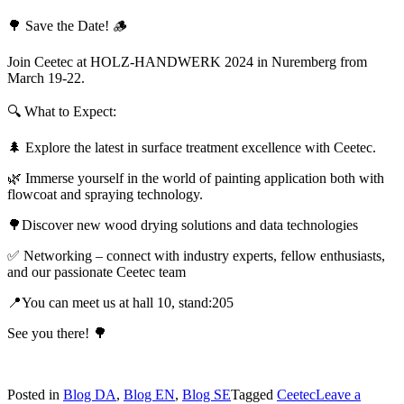
🌳 Save the Date! 🪵
Join Ceetec at HOLZ-HANDWERK 2024 in Nuremberg from
March 19-22.
🔍 What to Expect:
🌲 Explore the latest in surface treatment excellence with Ceetec.
🌿 Immerse yourself in the world of painting application both with
flowcoat and spraying technology.
🌳Discover new wood drying solutions and data technologies
✅ Networking – connect with industry experts, fellow enthusiasts,
and our passionate Ceetec team
📍You can meet us at hall 10, stand:205
See you there! 🌳
Posted in
Blog DA
,
Blog EN
,
Blog SE
Tagged
Ceetec
Leave a