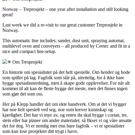
Norway – Treprosjekt – one year after installation and still looking
great!
Last week we did a re-visit to our great customer Treprosjekt in
Norway.
This automatic line includes; sander, dust unit, spraying automat,
multilevel oven and conveyers – all produced by Ceetec and fit in a
nice and compact line-setup.
Om
Tresprojekt
En historie om spesialister på det helt spesielle. Om hender og hode
som spiller på lag. Fagfolk som står på, utrettelig, for å ikke bare
bygge spesialinnredning, men å skape gode opplevelser. For når alt
kommer til alt kan de fleste bygge det meste, men det finnes ingen
som gjør det som oss.
Her på Klepp handler det om ekte handverk. Om at det vi bygger
har noe helt spesielt ved seg, noe som krever kunnskap og
kjærlighet. Det har vi mye av, og enten du skal bygge i corian, tre,
stein eller har planer om andre materialer, så fikser vi og våre ansatte
det for deg. Vi er nemlig mer enn bare fagfolk – vi er spesialister
som kan lose prosjektet ditt trygt i havn.