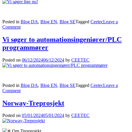
Posted in
Blog DA
,
Blog EN
,
Blog SE
Tagged
Ceetec
Leave a
on
Comment
Vi
søger
Vi søger to automationsingeniører/PLC
lige
programmører
nu!
Posted on
06/12/2024
06/12/2024
by
CEETEC
Posted in
Blog DA
,
Blog EN
,
Blog SE
Tagged
Ceetec
Leave a
on
Comment
Vi
søger
Norway-Treprosjekt
to
automationsingeniører/PLC
Posted on
05/01/2024
05/01/2024
by
CEETEC
programmører
Om
Tresprojekt