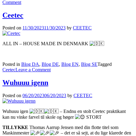
on
Comment
HOLZ-
HANDWERK
Ceetec
MESSE
Posted on
11/30/2023
11/30/2023
by
CEETEC
ALL IN – HOUSE MADE IN DENMARK
Posted in
Blog DA
,
Blog DE
,
Blog EN
,
Blog SE
Tagged
on
Ceetec
Leave a Comment
Ceetec
Wuhuuu igenn
Posted on
06/20/2023
06/20/2023
by
CEETEC
Wuhuuu igen
– Endnu en stolt Ceetec praktikant
kan nu vinke farvel til skole og bøger
STORT
TILLYKKE
Thomas Aarrup Jensen med din flotte titel som
Maskinmester
– det er så sejt, at du lige klarede den