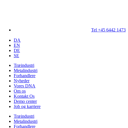
Tel +45 6442 1473
DA
EN
DE
SE
Træindustri
Metalindustri
Forhandlere
Nyheder
Vores DNA
Om os
Kontakt Os
Demo center
Job og karriere
Træindustri
Metalindustri
Forhandlere