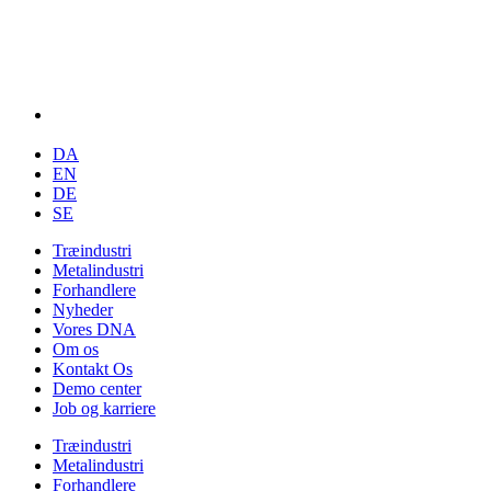
DA
EN
DE
SE
Træindustri
Metalindustri
Forhandlere
Nyheder
Vores DNA
Om os
Kontakt Os
Demo center
Job og karriere
Træindustri
Metalindustri
Forhandlere