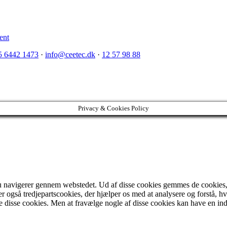
on
ent
Vi
5 6442 1473
·
info@ceetec.dk
·
12 57 98 88
søger-
Plc/Robot
programmør
Privacy & Cookies Policy
u navigerer gennem webstedet. Ud af disse cookies gemmes de cookies, der
er også tredjepartscookies, der hjælper os med at analysere og forstå,
 disse cookies. Men at fravælge nogle af disse cookies kan have en in