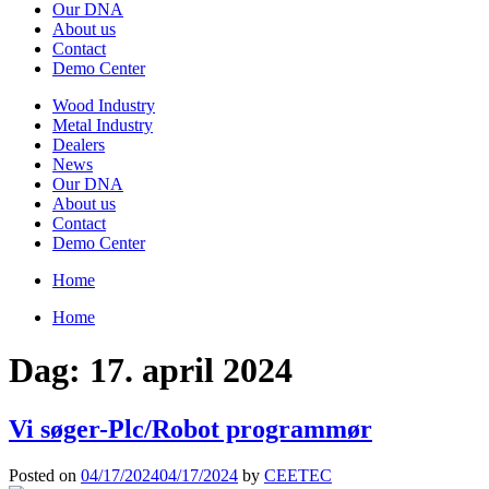
Our DNA
About us
Contact
Demo Center
Wood Industry
Metal Industry
Dealers
News
Our DNA
About us
Contact
Demo Center
Home
Home
Dag:
17. april 2024
Vi søger-Plc/Robot programmør
Posted on
04/17/2024
04/17/2024
by
CEETEC