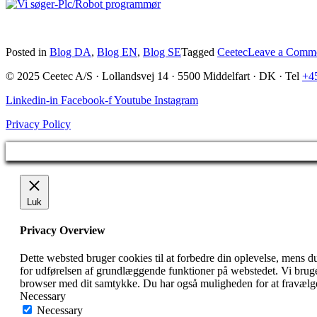
Posted in
Blog DA
,
Blog EN
,
Blog SE
Tagged
Ceetec
Leave a Comm
© 2025 Ceetec A/S · Lollandsvej 14 · 5500 Middelfart · DK · Tel
+4
Linkedin-in
Facebook-f
Youtube
Instagram
Privacy Policy
Luk
Privacy Overview
Dette websted bruger cookies til at forbedre din oplevelse, mens d
for udførelsen af ​​grundlæggende funktioner på webstedet. Vi brug
browser med dit samtykke. Du har også muligheden for at fravælge
Necessary
Necessary