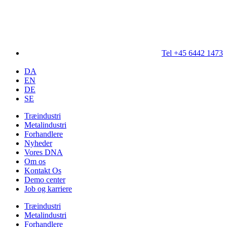
Tel +45 6442 1473
DA
EN
DE
SE
Træindustri
Metalindustri
Forhandlere
Nyheder
Vores DNA
Om os
Kontakt Os
Demo center
Job og karriere
Træindustri
Metalindustri
Forhandlere