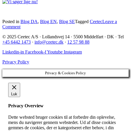
Posted in
Blog DA
,
Blog EN
,
Blog SE
Tagged
Ceetec
Leave a
on
Comment
Vi
© 2025 Ceetec A/S · Lollandsvej 14 · 5500 Middelfart · DK · Tel
søger
+45 6442 1473
·
info@ceetec.dk
·
12 57 98 88
lige
nu!
Linkedin-in
Facebook-f
Youtube
Instagram
Privacy Policy
Privacy & Cookies Policy
Luk
Privacy Overview
Dette websted bruger cookies til at forbedre din oplevelse,
mens du navigerer gennem webstedet. Ud af disse cookies
gemmes de cookies, der er kategoriseret efter behov, i din