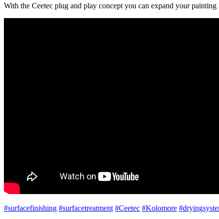
With the Ceetec plug and play concept you can expand your painting
#surfacefinishing
#surfacetreatment
#Ceetec
#Kolomore
#dryingsyst