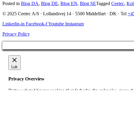
Posted in
Blog DA
,
Blog DE
,
Blog EN
,
Blog SE
Tagged
Ceetec
,
Kol
© 2025 Ceetec A/S · Lollandsvej 14 · 5500 Middelfart · DK · Tel
+4
Linkedin-in
Facebook-f
Youtube
Instagram
Privacy Policy
Luk
Privacy Overview
Dette websted bruger cookies til at forbedre din oplevelse, mens d
for udførelsen af ​​grundlæggende funktioner på webstedet. Vi brug
browser med dit samtykke. Du har også muligheden for at fravælge
Necessary
Necessary
Altid aktiveret
Nødvendige cookies er absolut vigtige for, at webstedet fungerer 
cookies gemmer ingen personlige oplysninger.