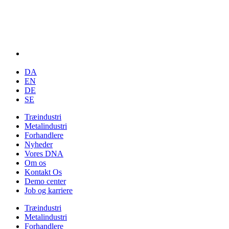
DA
EN
DE
SE
Træindustri
Metalindustri
Forhandlere
Nyheder
Vores DNA
Om os
Kontakt Os
Demo center
Job og karriere
Træindustri
Metalindustri
Forhandlere