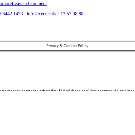
on
omore
Leave a Comment
5 6442 1473
·
info@ceetec.dk
·
12 57 98 88
Privacy & Cookies Policy
u navigerer gennem webstedet. Ud af disse cookies gemmes de cookies, der
er også tredjepartscookies, der hjælper os med at analysere og forstå,
 disse cookies. Men at fravælge nogle af disse cookies kan have en in
korrekt. Denne kategori inkluderer kun cookies, der sikrer grundlæggend