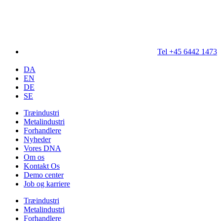
Tel +45 6442 1473
DA
EN
DE
SE
Træindustri
Metalindustri
Forhandlere
Nyheder
Vores DNA
Om os
Kontakt Os
Demo center
Job og karriere
Træindustri
Metalindustri
Forhandlere