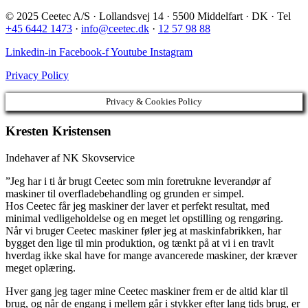
© 2025 Ceetec A/S · Lollandsvej 14 · 5500 Middelfart · DK · Tel
+45 6442 1473
·
info@ceetec.dk
·
12 57 98 88
Linkedin-in
Facebook-f
Youtube
Instagram
Privacy Policy
Privacy & Cookies Policy
Kresten Kristensen
Indehaver af NK Skovservice
”Jeg har i ti år brugt Ceetec som min foretrukne leverandør af
maskiner til overfladebehandling og grunden er simpel.
Hos Ceetec får jeg maskiner der laver et perfekt resultat, med
minimal vedligeholdelse og en meget let opstilling og rengøring.
Når vi bruger Ceetec maskiner føler jeg at maskinfabrikken, har
bygget den lige til min produktion, og tænkt på at vi i en travlt
hverdag ikke skal have for mange avancerede maskiner, der kræver
meget oplæring.
Hver gang jeg tager mine Ceetec maskiner frem er de altid klar til
brug, og når de engang i mellem går i stykker efter lang tids brug, er