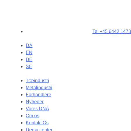
Tel +45 6442 1473
DA
EN
DE
SE
Træindustri
Metalindustri
Forhandlere
Nyheder
Vores DNA
Om os
Kontakt Os
Demo center