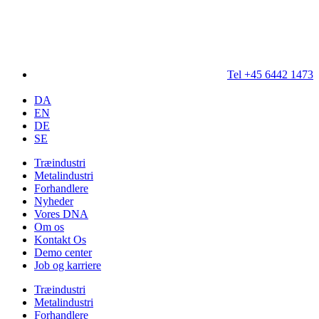
Tel +45 6442 1473
DA
EN
DE
SE
Træindustri
Metalindustri
Forhandlere
Nyheder
Vores DNA
Om os
Kontakt Os
Demo center
Job og karriere
Træindustri
Metalindustri
Forhandlere