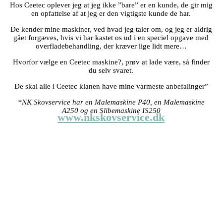
Hos Ceetec oplever jeg at jeg ikke ”bare” er en kunde, de gir mig
en opfattelse af at jeg er den vigtigste kunde de har.
De kender mine maskiner, ved hvad jeg taler om, og jeg er aldrig
gået forgæves, hvis vi har kastet os ud i en speciel opgave med
overfladebehandling, der kræver lige lidt mere…
Hvorfor vælge en Ceetec maskine?, prøv at lade være, så finder
du selv svaret.
De skal alle i Ceetec klanen have mine varmeste anbefalinger”
*NK Skovservice har en Malemaskine P40, en Malemaskine
A250 og en Slibemaskine IS250
www.nkskovservice.dk