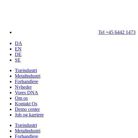
Tel +45 6442 1473
DA
EN
DE
SE
Træindustri
Metalindustri
Forhandlere
Nyheder
Vores DNA
Om os
Kontakt Os
Demo center
Job og karriere
Træindustri
Metalindustri
Forhandlere