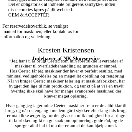
Det er obligatorisk at indhente brugerens samtykke, inden
disse cookies køres på dit websted.
GEM & ACCEPTÈR
For reservedelsoverblik, se venligst
manual for maskinen, eller kontakt os for
information og vejledning.
Kresten Kristensen
Indehaver af NK Skovservice
”Jeg har i ti år brugt Ceetec som min foretrukne leverandør af
maskiner til overfladebehandling og grunden er simpel.
Hos Ceetec får jeg maskiner der laver et perfekt resultat, med
minimal vedligeholdelse og en meget let opstilling og rengøring.
Når vi bruger Ceetec maskiner føler jeg at maskinfabrikken, har
bygget den lige til min produktion, og tænkt på at vi i en travlt
hverdag ikke skal have for mange avancerede maskiner, der
kræver meget oplæring.
Hver gang jeg tager mine Ceetec maskiner frem er de altid klar til
brug, og når de engang i mellem går i stykker efter lang tids brug,
er man ikke ærgerlig, for det giver en unik mulighed for at ringe
til fabrikken og få en go snak om optimering, gode råd, og de
spørger altid ind til om der er andet de kan hjælpe med.