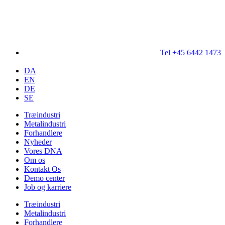
Tel +45 6442 1473
DA
EN
DE
SE
Træindustri
Metalindustri
Forhandlere
Nyheder
Vores DNA
Om os
Kontakt Os
Demo center
Job og karriere
Træindustri
Metalindustri
Forhandlere